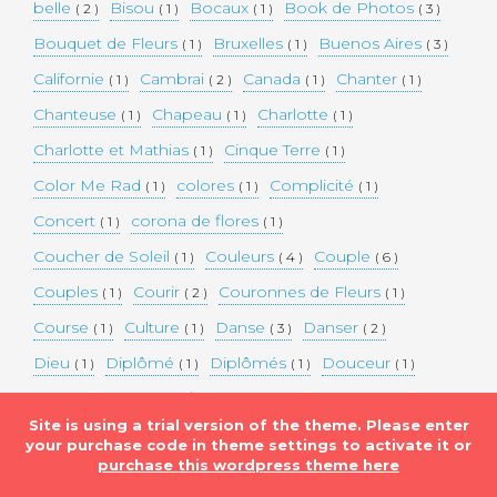
belle
Bisou
Bocaux
Book de Photos
( 2 )
( 1 )
( 1 )
( 3 )
Bouquet de Fleurs
Bruxelles
Buenos Aires
( 1 )
( 1 )
( 3 )
Californie
Cambrai
Canada
Chanter
( 1 )
( 2 )
( 1 )
( 1 )
Chanteuse
Chapeau
Charlotte
( 1 )
( 1 )
( 1 )
Charlotte et Mathias
Cinque Terre
( 1 )
( 1 )
Color Me Rad
colores
Complicité
( 1 )
( 1 )
( 1 )
Concert
corona de flores
( 1 )
( 1 )
Coucher de Soleil
Couleurs
Couple
( 1 )
( 4 )
( 6 )
Couples
Courir
Couronnes de Fleurs
( 1 )
( 2 )
( 1 )
Course
Culture
Danse
Danser
( 1 )
( 1 )
( 3 )
( 2 )
Dieu
Diplômé
Diplômés
Douceur
( 1 )
( 1 )
( 1 )
( 1 )
Eaux bleues
Edifice Historique
Enceinte
( 1 )
( 1 )
( 1 )
Site is using a trial version of the theme. Please enter
Etats-unis
Evénement
Evénements
( 2 )
( 3 )
( 3 )
your purchase code in theme settings to activate it or
purchase this wordpress theme here
Expérimentation
Falaise
Famille
( 1 )
( 1 )
( 2 )