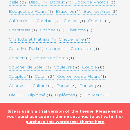
belle
Bisou
Bocaux
Book de Photos
( 2 )
( 1 )
( 1 )
( 3 )
Bouquet de Fleurs
Bruxelles
Buenos Aires
( 1 )
( 1 )
( 3 )
Californie
Cambrai
Canada
Chanter
( 1 )
( 2 )
( 1 )
( 1 )
Chanteuse
Chapeau
Charlotte
( 1 )
( 1 )
( 1 )
Charlotte et Mathias
Cinque Terre
( 1 )
( 1 )
Color Me Rad
colores
Complicité
( 1 )
( 1 )
( 1 )
Concert
corona de flores
( 1 )
( 1 )
Coucher de Soleil
Couleurs
Couple
( 1 )
( 4 )
( 6 )
Couples
Courir
Couronnes de Fleurs
( 1 )
( 2 )
( 1 )
Course
Culture
Danse
Danser
( 1 )
( 1 )
( 3 )
( 2 )
Dieu
Diplômé
Diplômés
Douceur
( 1 )
( 1 )
( 1 )
( 1 )
Eaux bleues
Edifice Historique
Enceinte
( 1 )
( 1 )
( 1 )
Site is using a trial version of the theme. Please enter
Etats-unis
Evénement
Evénements
( 2 )
( 3 )
( 3 )
your purchase code in theme settings to activate it or
purchase this wordpress theme here
Expérimentation
Falaise
Famille
( 1 )
( 1 )
( 2 )