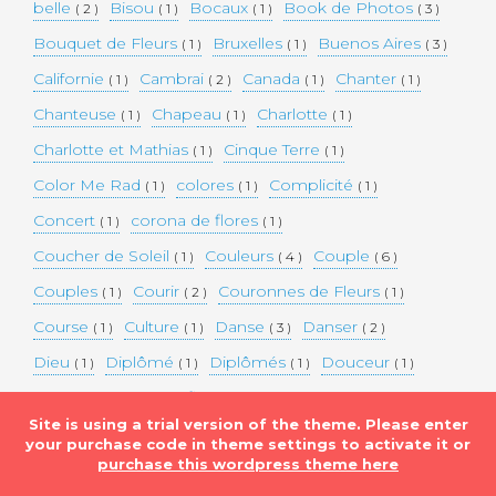
belle
Bisou
Bocaux
Book de Photos
( 2 )
( 1 )
( 1 )
( 3 )
Bouquet de Fleurs
Bruxelles
Buenos Aires
( 1 )
( 1 )
( 3 )
Californie
Cambrai
Canada
Chanter
( 1 )
( 2 )
( 1 )
( 1 )
Chanteuse
Chapeau
Charlotte
( 1 )
( 1 )
( 1 )
Charlotte et Mathias
Cinque Terre
( 1 )
( 1 )
Color Me Rad
colores
Complicité
( 1 )
( 1 )
( 1 )
Concert
corona de flores
( 1 )
( 1 )
Coucher de Soleil
Couleurs
Couple
( 1 )
( 4 )
( 6 )
Couples
Courir
Couronnes de Fleurs
( 1 )
( 2 )
( 1 )
Course
Culture
Danse
Danser
( 1 )
( 1 )
( 3 )
( 2 )
Dieu
Diplômé
Diplômés
Douceur
( 1 )
( 1 )
( 1 )
( 1 )
Eaux bleues
Edifice Historique
Enceinte
( 1 )
( 1 )
( 1 )
Site is using a trial version of the theme. Please enter
Etats-unis
Evénement
Evénements
( 2 )
( 3 )
( 3 )
your purchase code in theme settings to activate it or
purchase this wordpress theme here
Expérimentation
Falaise
Famille
( 1 )
( 1 )
( 2 )