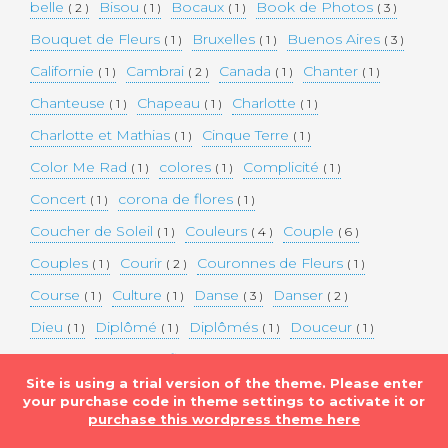
belle
Bisou
Bocaux
Book de Photos
( 2 )
( 1 )
( 1 )
( 3 )
Bouquet de Fleurs
Bruxelles
Buenos Aires
( 1 )
( 1 )
( 3 )
Californie
Cambrai
Canada
Chanter
( 1 )
( 2 )
( 1 )
( 1 )
Chanteuse
Chapeau
Charlotte
( 1 )
( 1 )
( 1 )
Charlotte et Mathias
Cinque Terre
( 1 )
( 1 )
Color Me Rad
colores
Complicité
( 1 )
( 1 )
( 1 )
Concert
corona de flores
( 1 )
( 1 )
Coucher de Soleil
Couleurs
Couple
( 1 )
( 4 )
( 6 )
Couples
Courir
Couronnes de Fleurs
( 1 )
( 2 )
( 1 )
Course
Culture
Danse
Danser
( 1 )
( 1 )
( 3 )
( 2 )
Dieu
Diplômé
Diplômés
Douceur
( 1 )
( 1 )
( 1 )
( 1 )
Eaux bleues
Edifice Historique
Enceinte
( 1 )
( 1 )
( 1 )
Site is using a trial version of the theme. Please enter
Etats-unis
Evénement
Evénements
( 2 )
( 3 )
( 3 )
your purchase code in theme settings to activate it or
purchase this wordpress theme here
Expérimentation
Falaise
Famille
( 1 )
( 1 )
( 2 )