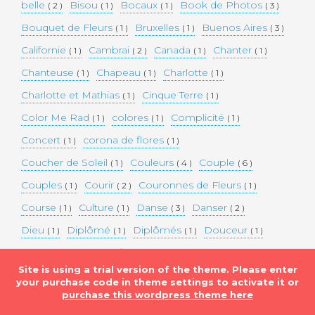
belle
Bisou
Bocaux
Book de Photos
( 2 )
( 1 )
( 1 )
( 3 )
Bouquet de Fleurs
Bruxelles
Buenos Aires
( 1 )
( 1 )
( 3 )
Californie
Cambrai
Canada
Chanter
( 1 )
( 2 )
( 1 )
( 1 )
Chanteuse
Chapeau
Charlotte
( 1 )
( 1 )
( 1 )
Charlotte et Mathias
Cinque Terre
( 1 )
( 1 )
Color Me Rad
colores
Complicité
( 1 )
( 1 )
( 1 )
Concert
corona de flores
( 1 )
( 1 )
Coucher de Soleil
Couleurs
Couple
( 1 )
( 4 )
( 6 )
Couples
Courir
Couronnes de Fleurs
( 1 )
( 2 )
( 1 )
Course
Culture
Danse
Danser
( 1 )
( 1 )
( 3 )
( 2 )
Dieu
Diplômé
Diplômés
Douceur
( 1 )
( 1 )
( 1 )
( 1 )
Eaux bleues
Edifice Historique
Enceinte
( 1 )
( 1 )
( 1 )
Site is using a trial version of the theme. Please enter
Etats-unis
Evénement
Evénements
( 2 )
( 3 )
( 3 )
your purchase code in theme settings to activate it or
purchase this wordpress theme here
Expérimentation
Falaise
Famille
( 1 )
( 1 )
( 2 )