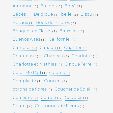
Automne
Ballons
Bébé
( 1 )
( 1 )
( 2 )
Bébés
Belgique
belle
Bisou
( 1 )
( 1 )
( 2 )
( 1 )
Bocaux
Book de Photos
( 1 )
( 3 )
Bouquet de Fleurs
Bruxelles
( 1 )
( 1 )
Buenos Aires
Californie
( 3 )
( 1 )
Cambrai
Canada
Chanter
( 2 )
( 1 )
( 1 )
Chanteuse
Chapeau
Charlotte
( 1 )
( 1 )
( 1 )
Charlotte et Mathias
Cinque Terre
( 1 )
( 1 )
Color Me Rad
colores
( 1 )
( 1 )
Complicité
Concert
( 1 )
( 1 )
corona de flores
Coucher de Soleil
( 1 )
( 1 )
Couleurs
Couple
Couples
( 4 )
( 6 )
( 1 )
Courir
Couronnes de Fleurs
( 2 )
( 1 )