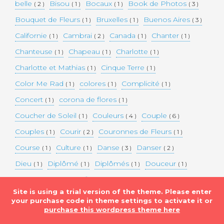
belle
Bisou
Bocaux
Book de Photos
( 2 )
( 1 )
( 1 )
( 3 )
Bouquet de Fleurs
Bruxelles
Buenos Aires
( 1 )
( 1 )
( 3 )
Californie
Cambrai
Canada
Chanter
( 1 )
( 2 )
( 1 )
( 1 )
Chanteuse
Chapeau
Charlotte
( 1 )
( 1 )
( 1 )
Charlotte et Mathias
Cinque Terre
( 1 )
( 1 )
Color Me Rad
colores
Complicité
( 1 )
( 1 )
( 1 )
Concert
corona de flores
( 1 )
( 1 )
Coucher de Soleil
Couleurs
Couple
( 1 )
( 4 )
( 6 )
Couples
Courir
Couronnes de Fleurs
( 1 )
( 2 )
( 1 )
Course
Culture
Danse
Danser
( 1 )
( 1 )
( 3 )
( 2 )
Dieu
Diplômé
Diplômés
Douceur
( 1 )
( 1 )
( 1 )
( 1 )
Eaux bleues
Edifice Historique
Enceinte
( 1 )
( 1 )
( 1 )
Site is using a trial version of the theme. Please enter
Etats-unis
Evénement
Evénements
( 2 )
( 3 )
( 3 )
your purchase code in theme settings to activate it or
purchase this wordpress theme here
Expérimentation
Falaise
Famille
( 1 )
( 1 )
( 2 )