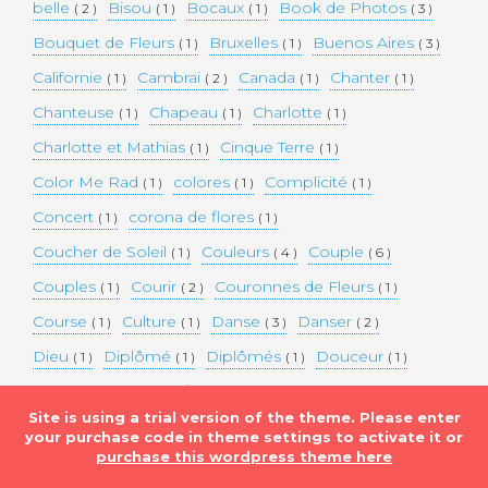
belle
Bisou
Bocaux
Book de Photos
( 2 )
( 1 )
( 1 )
( 3 )
Bouquet de Fleurs
Bruxelles
Buenos Aires
( 1 )
( 1 )
( 3 )
Californie
Cambrai
Canada
Chanter
( 1 )
( 2 )
( 1 )
( 1 )
Chanteuse
Chapeau
Charlotte
( 1 )
( 1 )
( 1 )
Charlotte et Mathias
Cinque Terre
( 1 )
( 1 )
Color Me Rad
colores
Complicité
( 1 )
( 1 )
( 1 )
Concert
corona de flores
( 1 )
( 1 )
Coucher de Soleil
Couleurs
Couple
( 1 )
( 4 )
( 6 )
Couples
Courir
Couronnes de Fleurs
( 1 )
( 2 )
( 1 )
Course
Culture
Danse
Danser
( 1 )
( 1 )
( 3 )
( 2 )
Dieu
Diplômé
Diplômés
Douceur
( 1 )
( 1 )
( 1 )
( 1 )
Eaux bleues
Edifice Historique
Enceinte
( 1 )
( 1 )
( 1 )
Site is using a trial version of the theme. Please enter
Etats-unis
Evénement
Evénements
( 2 )
( 3 )
( 3 )
your purchase code in theme settings to activate it or
purchase this wordpress theme here
Expérimentation
Falaise
Famille
( 1 )
( 1 )
( 2 )