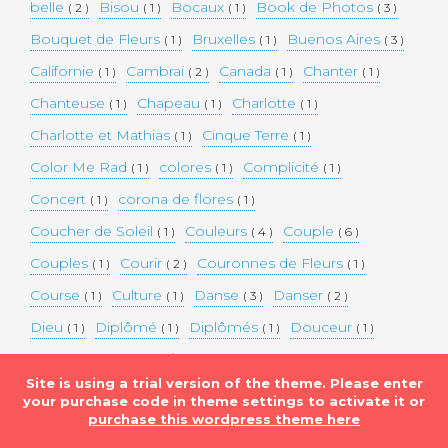
belle
Bisou
Bocaux
Book de Photos
( 2 )
( 1 )
( 1 )
( 3 )
Bouquet de Fleurs
Bruxelles
Buenos Aires
( 1 )
( 1 )
( 3 )
Californie
Cambrai
Canada
Chanter
( 1 )
( 2 )
( 1 )
( 1 )
Chanteuse
Chapeau
Charlotte
( 1 )
( 1 )
( 1 )
Charlotte et Mathias
Cinque Terre
( 1 )
( 1 )
Color Me Rad
colores
Complicité
( 1 )
( 1 )
( 1 )
Concert
corona de flores
( 1 )
( 1 )
Coucher de Soleil
Couleurs
Couple
( 1 )
( 4 )
( 6 )
Couples
Courir
Couronnes de Fleurs
( 1 )
( 2 )
( 1 )
Course
Culture
Danse
Danser
( 1 )
( 1 )
( 3 )
( 2 )
Dieu
Diplômé
Diplômés
Douceur
( 1 )
( 1 )
( 1 )
( 1 )
Eaux bleues
Edifice Historique
Enceinte
( 1 )
( 1 )
( 1 )
Site is using a trial version of the theme. Please enter
Etats-unis
Evénement
Evénements
( 2 )
( 3 )
( 3 )
your purchase code in theme settings to activate it or
purchase this wordpress theme here
Expérimentation
Falaise
Famille
( 1 )
( 1 )
( 2 )