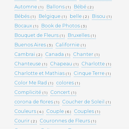
Automne
Ballons
Bébé
( 1 )
( 1 )
( 2 )
Bébés
Belgique
belle
Bisou
( 1 )
( 1 )
( 2 )
( 1 )
Bocaux
Book de Photos
( 1 )
( 3 )
Bouquet de Fleurs
Bruxelles
( 1 )
( 1 )
Buenos Aires
Californie
( 3 )
( 1 )
Cambrai
Canada
Chanter
( 2 )
( 1 )
( 1 )
Chanteuse
Chapeau
Charlotte
( 1 )
( 1 )
( 1 )
Charlotte et Mathias
Cinque Terre
( 1 )
( 1 )
Color Me Rad
colores
( 1 )
( 1 )
Complicité
Concert
( 1 )
( 1 )
corona de flores
Coucher de Soleil
( 1 )
( 1 )
Couleurs
Couple
Couples
( 4 )
( 6 )
( 1 )
Courir
Couronnes de Fleurs
( 2 )
( 1 )