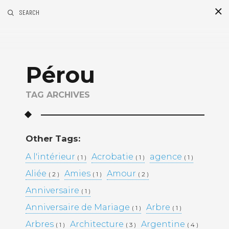
SEARCH
Pérou
TAG ARCHIVES
Other Tags:
A l'intérieur
Acrobatie
agence
( 1 )
( 1 )
( 1 )
Aliée
Amies
Amour
( 2 )
( 1 )
( 2 )
Anniversaire
( 1 )
Anniversaire de Mariage
Arbre
( 1 )
( 1 )
Arbres
Architecture
Argentine
( 1 )
( 3 )
( 4 )